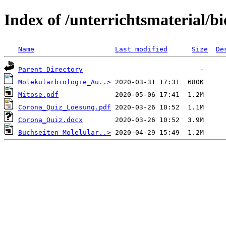
Index of /unterrichtsmaterial/bi
Name
Last modified
Size
De
Parent Directory
Molekularbiologie_Au..>
Mitose.pdf
Corona_Quiz_Loesung.pdf
Corona_Quiz.docx
Buchseiten_Molelular..>